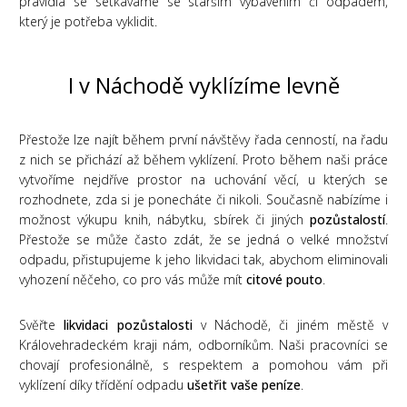
pravidla se setkáváme se starším vybavením či odpadem,
který je potřeba vyklidit.
I v Náchodě vyklízíme levně
Přestože lze najít během první návštěvy řada cenností, na řadu
z nich se přichází až během vyklízení. Proto během naši práce
vytvoříme nejdříve prostor na uchování věcí, u kterých se
rozhodnete, zda si je ponecháte či nikoli. Současně nabízíme i
možnost výkupu knih, nábytku, sbírek či jiných
pozůstalostí
.
Přestože se může často zdát, že se jedná o velké množství
odpadu, přistupujeme k jeho likvidaci tak, abychom eliminovali
vyhození něčeho, co pro vás může mít
citové pouto
.
Svěřte
likvidaci pozůstalosti
v Náchodě, či jiném městě v
Královehradeckém kraji nám, odborníkům. Naši pracovníci se
chovají profesionálně, s respektem a pomohou vám při
vyklízení díky třídění odpadu
ušetřit vaše peníze
.