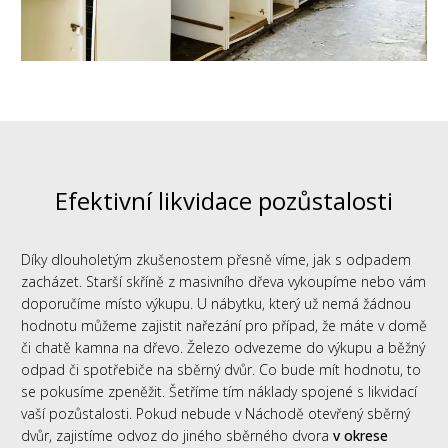
Efektivní likvidace pozůstalosti
Díky dlouholetým zkušenostem přesně víme, jak s odpadem
zacházet. Starší skříně z masivního dřeva vykoupíme nebo vám
doporučíme místo výkupu. U nábytku, který už nemá žádnou
hodnotu můžeme zajistit nařezání pro případ, že máte v domě
či chatě kamna na dřevo. Železo odvezeme do výkupu a běžný
odpad či spotřebiče na sběrný dvůr. Co bude mít hodnotu, to
se pokusíme zpeněžit. Šetříme tím náklady spojené s likvidací
vaší pozůstalosti. Pokud nebude v Náchodě otevřený sběrný
dvůr, zajistíme odvoz do jiného sběrného dvora
v okrese