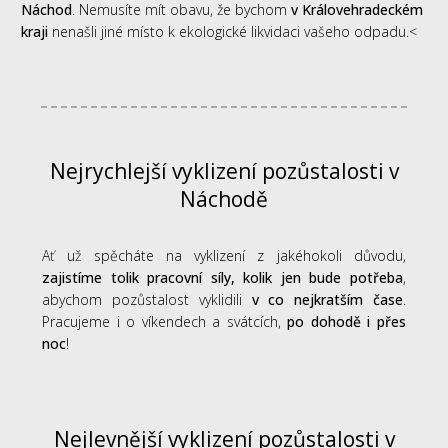
Náchod
. Nemusíte mít obavu, že bychom
v Královehradeckém
kraji
nenašli jiné místo k ekologické likvidaci vašeho odpadu.<
Nejrychlejší vyklizení pozůstalosti v
Náchodě
Ať už spěcháte na vyklizení z jakéhokoli důvodu,
zajistíme tolik pracovní síly, kolik jen bude potřeba
,
abychom pozůstalost vyklidili
v co nejkratším čase
.
Pracujeme i o víkendech a svátcích,
po dohodě i přes
noc
!
Nejlevnější vyklizení pozůstalosti v