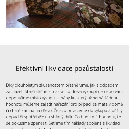
Efektivní likvidace pozůstalosti
Díky dlouholetým zkušenostem přesně víme, jak s odpadem
zacházet. Starší skříně z masivního dřeva vykoupíme nebo vám
doporučíme místo výkupu. U nábytku, který už nemá žádnou
hodnotu můžeme zajistit nařezání pro případ, že máte v domě
či chatě kamna na dřevo. Železo odvezeme do výkupu a běžný
odpad či spotřebiče na sběrný dvůr. Co bude mít hodnotu, to
se pokusíme zpeněžit. Šetříme tím náklady spojené s likvidací