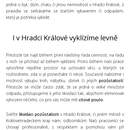
jedná o byt, dům, chatu či jinou nemovitost v Hradci Králové, z
pravidla se setkáváme se starším vybavením či odpadem,
který je potřeba vyklidit.
I v Hradci Králové vyklízíme levně
Přestože lze najít během první návštěvy řada cenností, na řadu
z nich se přichází až během vyklízení. Proto během naši práce
vytvoříme nejdříve prostor na uchování věcí, u kterých se
rozhodnete, zda si je ponecháte či nikoli. Současně nabízíme i
možnost výkupu knih, nábytku, sbírek či jiných
pozůstalostí
.
Přestože se může často zdát, že se jedná o velké množství
odpadu, přistupujeme k jeho likvidaci tak, abychom eliminovali
vyhození něčeho, co pro vás může mít
citové pouto
.
Svěřte
likvidaci pozůstalosti
v Hradci Králové, či jiném městě v
Královehradeckém kraji nám, odborníkům. Naši pracovníci se
chovají profesionálně, s respektem a pomohou vám při