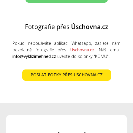
Fotografie přes
Úschovna.cz
Pokud nepoužíváte aplikaci Whatsapp, zašlete nám
bezplatně fotografie přes
Uschovna.cz
. Náš email
info@vyklizimehned.cz
uveďte do kolonky "KOMU".
POSLAT FOTKY PŘES USCHOVNA.CZ