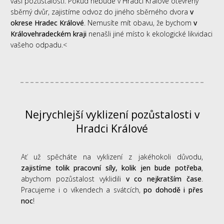
vaší pozůstalosti. Pokud nebude v Hradci Králové otevřený
sběrný dvůr, zajistíme odvoz do jiného sběrného dvora
v
okrese Hradec Králové
. Nemusíte mít obavu, že bychom
v
Královehradeckém kraji
nenašli jiné místo k ekologické likvidaci
vašeho odpadu.<
Nejrychlejší vyklizení pozůstalosti v
Hradci Králové
Ať už spěcháte na vyklizení z jakéhokoli důvodu,
zajistíme tolik pracovní síly, kolik jen bude potřeba
,
abychom pozůstalost vyklidili
v co nejkratším čase
.
Pracujeme i o víkendech a svátcích,
po dohodě i přes
noc
!